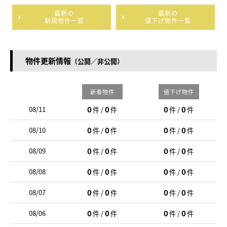
最新の
最新の
新規物件一覧
値下げ物件一覧
物件更新情報
（公開／非公開）
新着物件
値下げ物件
0
0
0
0
08/11
件 /
件
件 /
件
0
0
0
0
08/10
件 /
件
件 /
件
0
0
0
0
08/09
件 /
件
件 /
件
0
0
0
0
08/08
件 /
件
件 /
件
0
0
0
0
08/07
件 /
件
件 /
件
0
0
0
0
08/06
件 /
件
件 /
件