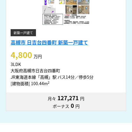
新築一戸建て
高槻市 日吉台四番町 新築一戸建て
4,800
万円
3LDK
大阪府高槻市日吉台四番町
JR東海道本線「高槻」駅 バス14分／停歩5分
2
[建物面積] 100.44m
127,271
月々
円
0
ボーナス
円