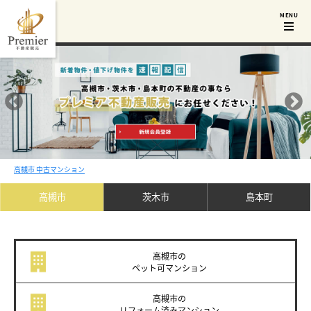
高槻市 中古マンション
高槻市
茨木市
島本町
高槻市の
ペット可
マンション
高槻市の
リフォーム済み
マンション