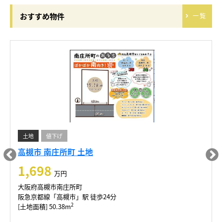
おすすめ物件
一覧
土地
値下げ
高槻市 南庄所町 土地
1,698
万円
大阪府高槻市南庄所町
阪急京都線「高槻市」駅 徒歩24分
2
[土地面積] 50.38m