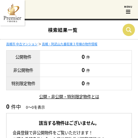
検索結果一覧
高槻市 中古マンション
＞
高槻・阿武山九番街東３号棟の物件情報
0
公開物件
件
0
非公開物件
件
0
特別限定物件
件
公開・非公開・特別限定物件とは
0
件中
0～0を表示
該当する物件はございません。
会員登録で非公開物件をご覧いただけます！