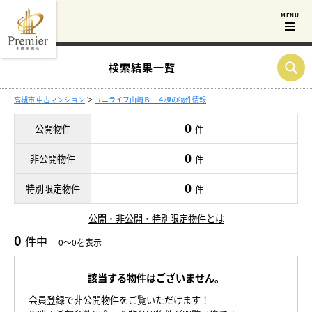
検索結果一覧
高槻市 中古マンション
＞
ユニライフ山崎Ｂ－４棟の物件情報
0
公開物件
件
0
非公開物件
件
0
特別限定物件
件
公開・非公開・特別限定物件とは
0
件中
0～0を表示
該当する物件はございません。
会員登録で非公開物件をご覧いただけます！