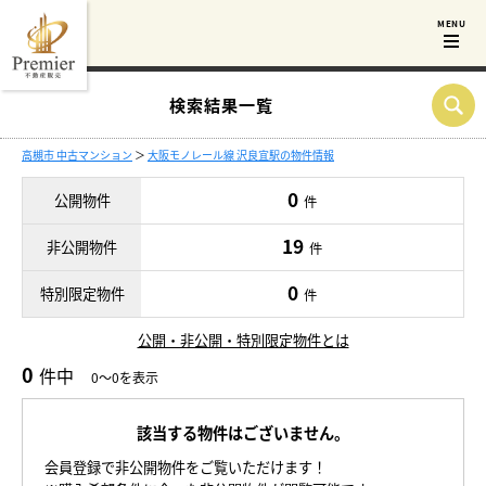
検索結果一覧
高槻市 中古マンション
＞
大阪モノレール線 沢良宜駅の物件情報
0
公開物件
件
19
非公開物件
件
0
特別限定物件
件
公開・非公開・特別限定物件とは
0
件中
0～0を表示
該当する物件はございません。
会員登録で非公開物件をご覧いただけます！