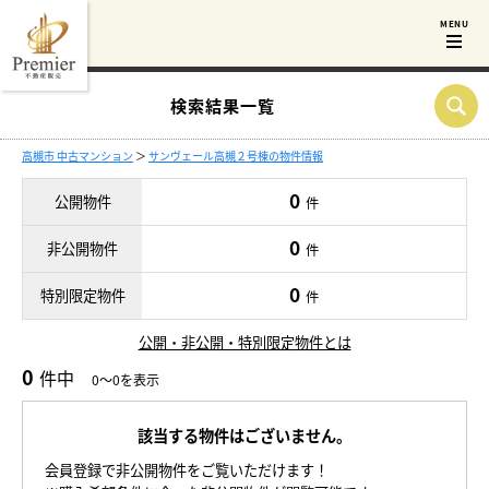
検索結果一覧
高槻市 中古マンション
＞
サンヴェール高槻２号棟の物件情報
0
公開物件
件
0
非公開物件
件
0
特別限定物件
件
公開・非公開・特別限定物件とは
0
件中
0～0を表示
該当する物件はございません。
会員登録で非公開物件をご覧いただけます！