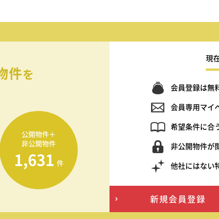
現
物件
を
会員登録は無
会員専用マイ
希望条件に合
公開物件＋
非公開物件
非公開物件が
1,631
件
他社にはない
新規会員登録