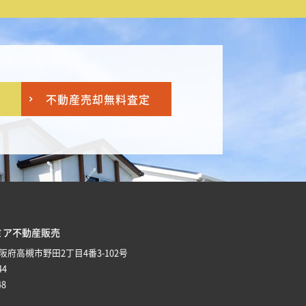
不動産売却
無料査定
ミア不動産販売
 大阪府高槻市野田2丁目4番3-102号
44
48