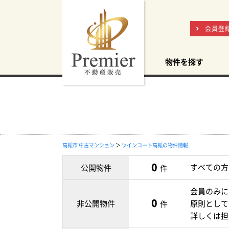
会員登
物件を探す
高槻市 中古マンション
＞
ツインコート高槻の物件情報
0
すべての方
公開物件
件
会員のみに
0
非公開物件
原則として
件
詳しくは担