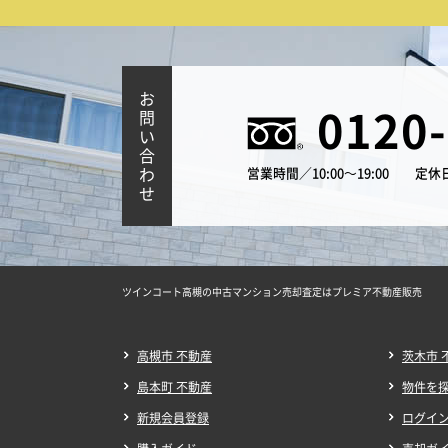
お
0120
問
い
合
わ
営業時間／10:00～19:00
定休
せ
ツインコート高槻の中古マンション売却査定はプレミア不動産販売
高槻市 不動産
茨木市 
島本町 不動産
物件を
新規会員登録
ログイ