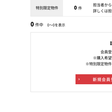
担当者から
0
特別限定物件
件
詳しくは担
0
件中
0～0を表示
会員登
※購入希望
※特別限定物件
新規
会員