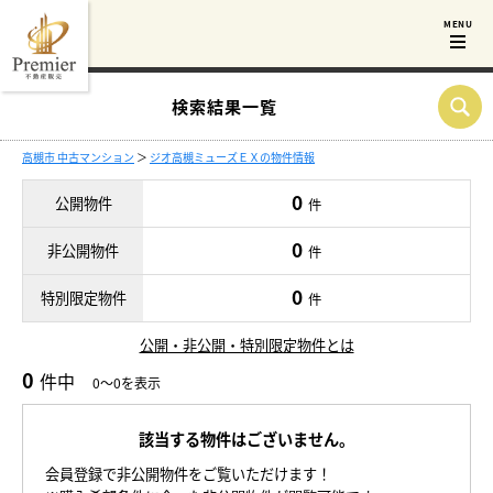
検索結果一覧
高槻市 中古マンション
＞
ジオ高槻ミューズＥＸの物件情報
0
公開物件
件
0
非公開物件
件
0
特別限定物件
件
公開・非公開・特別限定物件とは
0
件中
0～0を表示
該当する物件はございません。
会員登録で非公開物件をご覧いただけます！