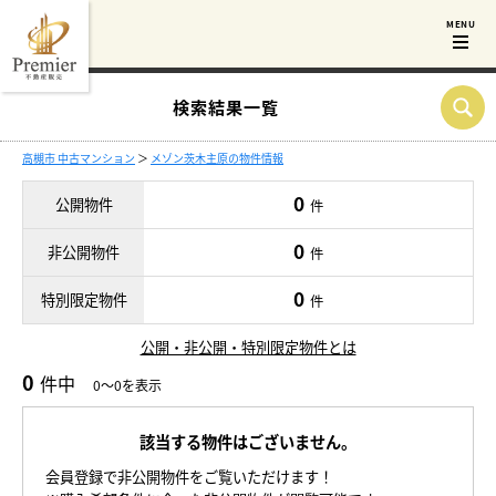
検索結果一覧
高槻市 中古マンション
＞
メゾン茨木主原の物件情報
0
公開物件
件
0
非公開物件
件
0
特別限定物件
件
公開・非公開・特別限定物件とは
0
件中
0～0を表示
該当する物件はございません。
会員登録で非公開物件をご覧いただけます！