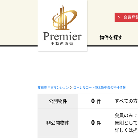
会員登
物件を探す
高槻市 中古マンション
＞
ローレルコート茨木新中条の物件情報
0
すべての方
公開物件
件
会員のみに
0
非公開物件
原則として
件
詳しくは担