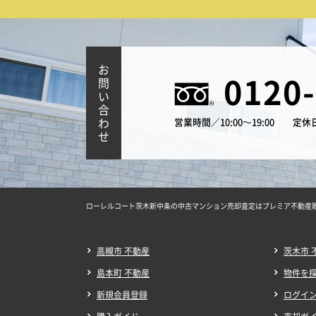
お
0120
問
い
合
わ
営業時間／10:00～19:00
定休
せ
ローレルコート茨木新中条の中古マンション売却査定はプレミア不動産
高槻市 不動産
茨木市 
島本町 不動産
物件を
新規会員登録
ログイ