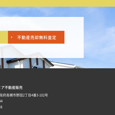
不動産売却
無料査定
ミア不動産販売
 大阪府高槻市野田2丁目4番3-102号
44
48