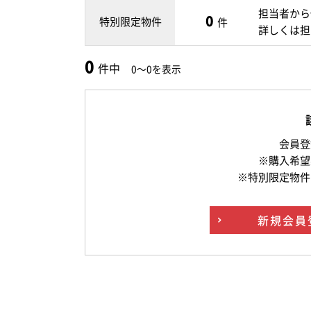
担当者から
0
特別限定物件
件
詳しくは担
0
件中
0～0を表示
会員登
※購入希望
※特別限定物件
新規
会員