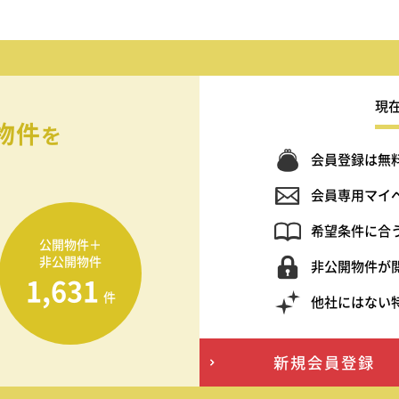
現
物件
を
会員登録は無
会員専用マイ
希望条件に合
公開物件＋
非公開物件
非公開物件が
1,631
件
他社にはない
新規会員登録