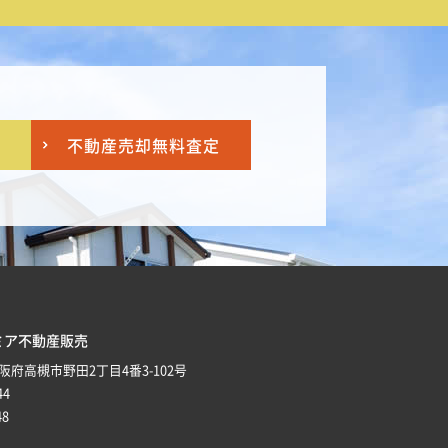
不動産売却
無料査定
ミア不動産販売
 大阪府高槻市野田2丁目4番3-102号
44
48