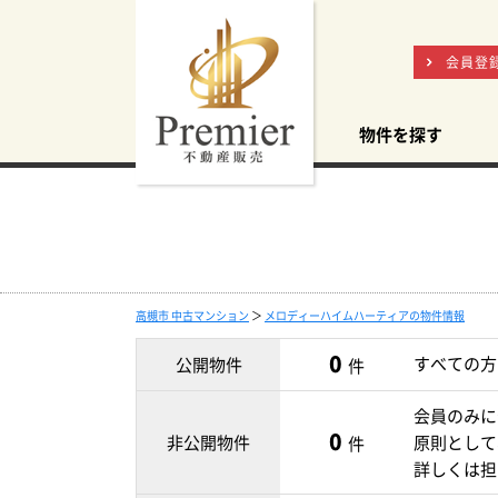
会員登
物件を探す
高槻市 中古マンション
＞
メロディーハイムハーティアの物件情報
0
すべての方
公開物件
件
会員のみに
0
非公開物件
原則として
件
詳しくは担