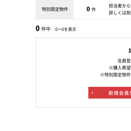
担当者から
0
特別限定物件
件
詳しくは担
0
件中
0～0を表示
会員登
※購入希望
※特別限定物件
新規
会員