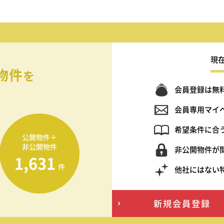
現
物件
を
会員登録は無
会員専用マイ
希望条件に合
公開物件＋
非公開物件
非公開物件が
1,631
件
他社にはない
新規会員登録