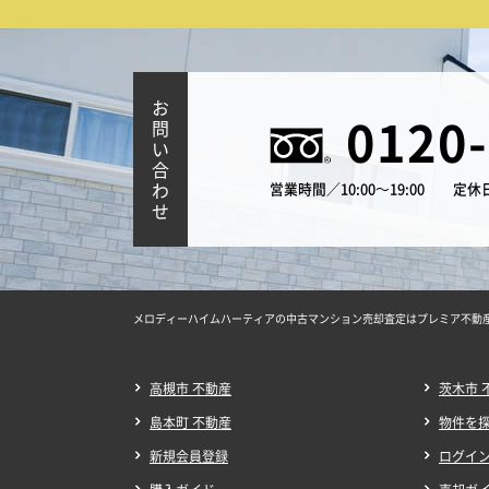
お
0120
問
い
合
わ
営業時間／10:00～19:00
定休
せ
メロディーハイムハーティアの中古マンション売却査定はプレミア不動
高槻市 不動産
茨木市 
島本町 不動産
物件を
新規会員登録
ログイ