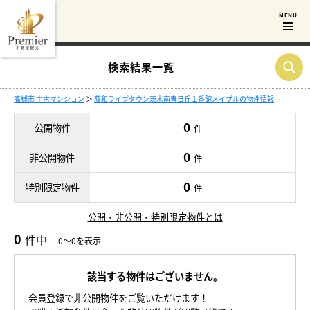
検索結果一覧
高槻市 中古マンション
＞
藤和ライブタウン茨木南春日丘１番館メイプルの物件情報
0
公開物件
件
0
非公開物件
件
0
特別限定物件
件
公開・非公開・特別限定物件とは
0
件中
0～0を表示
該当する物件はございません。
会員登録で非公開物件をご覧いただけます！