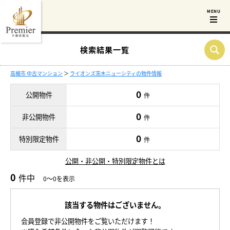
検索結果一覧
高槻市 中古マンション
＞
ライオンズ茨木ニューシティの物件情報
0
公開物件
件
0
非公開物件
件
0
特別限定物件
件
公開・非公開・特別限定物件とは
0
件中
0～0を表示
該当する物件はございません。
会員登録で非公開物件をご覧いただけます！