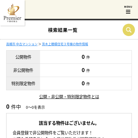
検索結果一覧
高槻市 中古マンション
＞
茨木上穂積住宅３号棟の物件情報
0
公開物件
件
0
非公開物件
件
0
特別限定物件
件
公開・非公開・特別限定物件とは
0
件中
0～0を表示
該当する物件はございません。
会員登録で非公開物件をご覧いただけます！