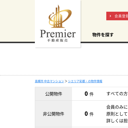
会員登
物件を探す
高槻市 中古マンション
＞
シエリア彩都・の物件情報
0
すべての方
公開物件
件
会員のみに
0
非公開物件
原則として
件
詳しくは担