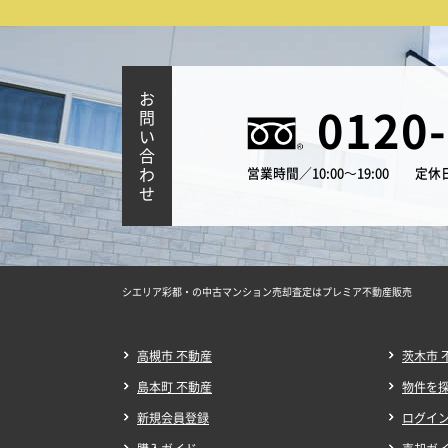
お
0120
問
い
合
わ
営業時間／10:00～19:00
定休
せ
シエリア彩都・の中古マンション売却査定はプレミア不動産販売
高槻市 不動産
茨木市 
島本町 不動産
物件を
新規会員登録
ログイ