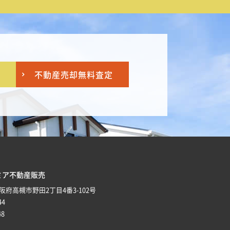
不動産売却
無料査定
ミア不動産販売
 大阪府高槻市野田2丁目4番3-102号
44
48