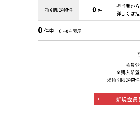
担当者から
0
特別限定物件
件
詳しくは担
0
件中
0～0を表示
会員登
※購入希望
※特別限定物件
新規
会員