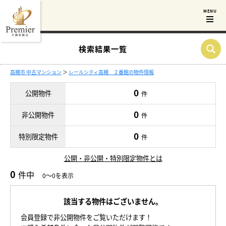
検索結果一覧
高槻市 中古マンション
＞
レールシティ高槻 ２番館の物件情報
0
公開物件
件
0
非公開物件
件
0
特別限定物件
件
公開・非公開・特別限定物件とは
0
件中
0～0を表示
該当する物件はございません。
会員登録で非公開物件をご覧いただけます！