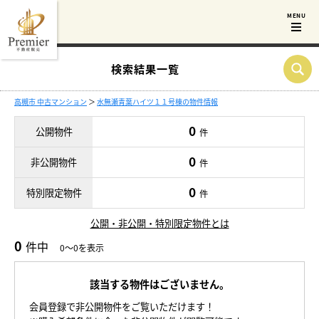
検索結果一覧
高槻市 中古マンション
＞
水無瀬青葉ハイツ１１号棟の物件情報
0
公開物件
件
0
非公開物件
件
0
特別限定物件
件
公開・非公開・特別限定物件とは
0
件中
0～0を表示
該当する物件はございません。
会員登録で非公開物件をご覧いただけます！