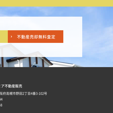
不動産売却
無料査定
ミア不動産販売
 大阪府高槻市野田2丁目4番3-102号
44
48