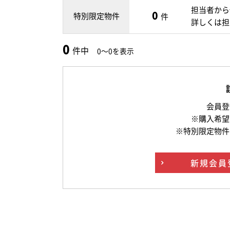
担当者から
0
特別限定物件
件
詳しくは担
0
件中
0～0を表示
会員登
※購入希望
※特別限定物件
新規
会員