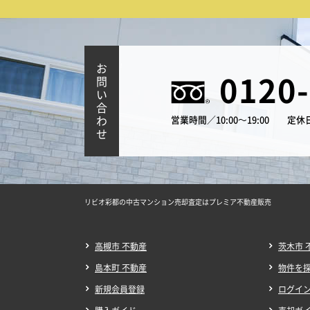
お
0120
問
い
合
わ
営業時間／10:00～19:00
定休
せ
リビオ彩都の中古マンション売却査定はプレミア不動産販売
高槻市 不動産
茨木市 
島本町 不動産
物件を
新規会員登録
ログイ