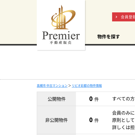
会員登
物件を探す
高槻市 中古マンション
＞
リビオ彩都の物件情報
0
すべての方
公開物件
件
会員のみに
0
非公開物件
原則として
件
詳しくは担