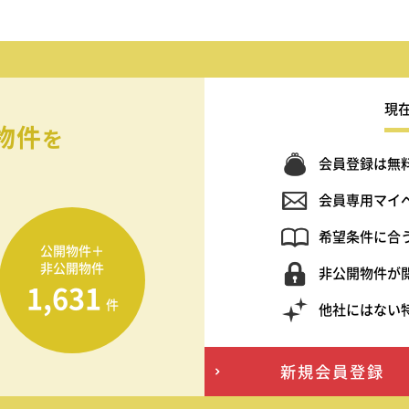
現
物件
を
会員登録は無
会員専用マイ
希望条件に合
公開物件＋
非公開物件
非公開物件が
1,631
件
他社にはない
新規会員登録