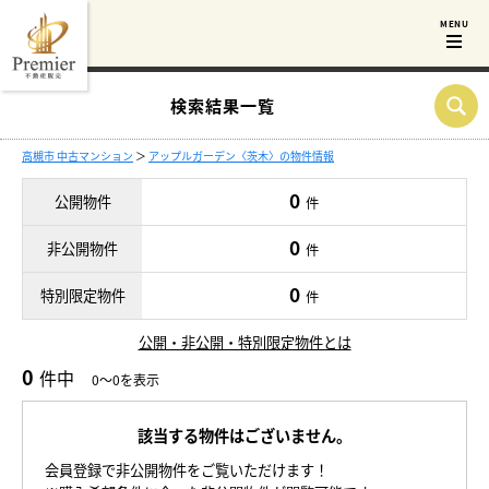
検索結果一覧
高槻市 中古マンション
＞
アップルガーデン〈茨木〉の物件情報
0
公開物件
件
0
非公開物件
件
0
特別限定物件
件
公開・非公開・特別限定物件とは
0
件中
0～0を表示
該当する物件はございません。
会員登録で非公開物件をご覧いただけます！