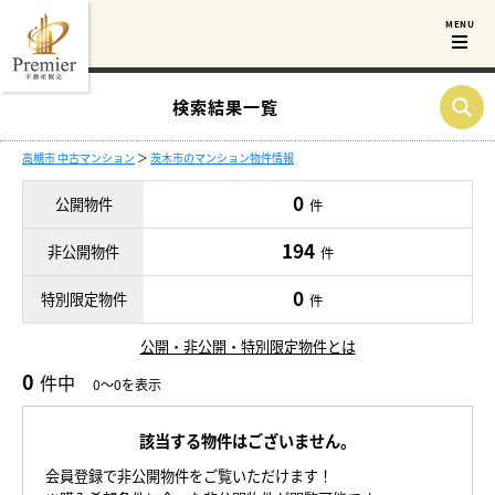
検索結果一覧
高槻市 中古マンション
＞
茨木市のマンション物件情報
0
公開物件
件
194
非公開物件
件
0
特別限定物件
件
公開・非公開・特別限定物件とは
0
件中
0～0を表示
該当する物件はございません。
会員登録で非公開物件をご覧いただけます！