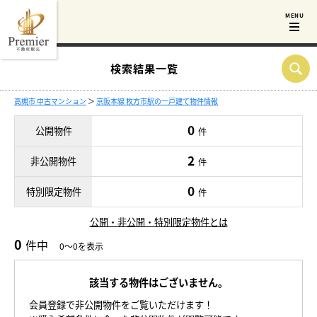
検索結果一覧
高槻市 中古マンション
＞
京阪本線 枚方市駅の一戸建て物件情報
0
公開物件
件
2
非公開物件
件
0
特別限定物件
件
公開・非公開・特別限定物件とは
0
件中
0～0を表示
該当する物件はございません。
会員登録で非公開物件をご覧いただけます！