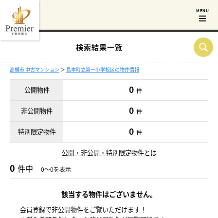
検索結果一覧
高槻市 中古マンション
＞
島本町立第一小学校区の物件情報
0
公開物件
件
0
非公開物件
件
0
特別限定物件
件
公開・非公開・特別限定物件とは
0
件中
0～0を表示
該当する物件はございません。
会員登録で非公開物件をご覧いただけます！