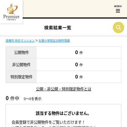
検索結果一覧
高槻市 中古マンション
＞
丸橋小学校区の物件情報
0
公開物件
件
0
非公開物件
件
0
特別限定物件
件
公開・非公開・特別限定物件とは
0
件中
0～0を表示
該当する物件はございません。
会員登録で非公開物件をご覧いただけます！