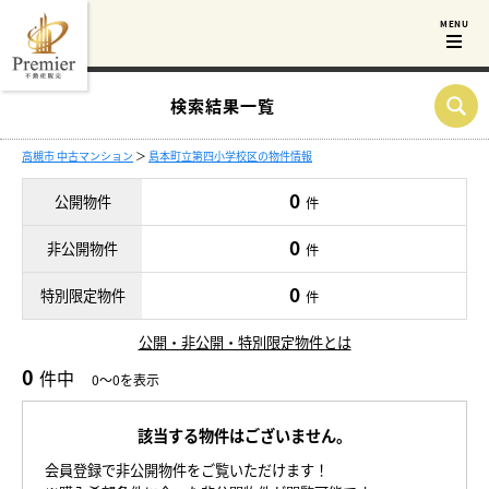
検索結果一覧
高槻市 中古マンション
＞
島本町立第四小学校区の物件情報
0
公開物件
件
0
非公開物件
件
0
特別限定物件
件
公開・非公開・特別限定物件とは
0
件中
0～0を表示
該当する物件はございません。
会員登録で非公開物件をご覧いただけます！