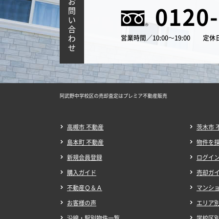
お
0120
問
い
合
わ
営業時間／10:00～19:00
定休
せ
阿武野中学校区の売却査定はプレミア不動産販売
高槻市 不動産
茨木市 
島本町 不動産
物件を
新規会員登録
ログイ
購入ガイド
売却ガ
不動産Ｑ＆Ａ
マンシ
お客様の声
エリア
沿線・駅別物件一覧
学校区