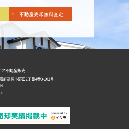
不動産売却
無料査定
ミア不動産販売
 大阪府高槻市野田2丁目4番3-102号
44
48