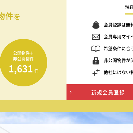
現
物件
を
会員登録は無
会員専用マイ
希望条件に合
公開物件＋
非公開物件
非公開物件が
1,631
件
他社にはない
新規会員登録