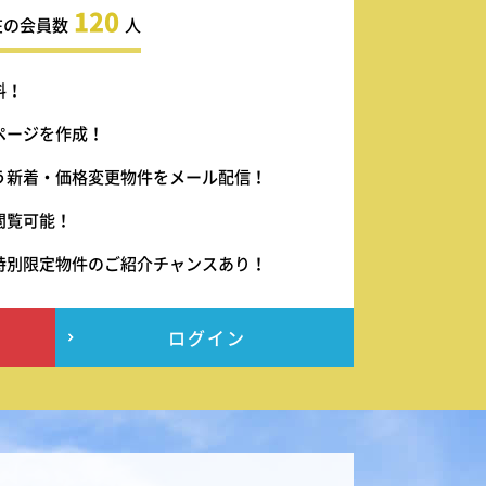
120
在の会員数
人
料！
ページを作成！
う新着・価格変更物件をメール配信！
閲覧可能！
特別限定物件のご紹介チャンスあり！
ログイン