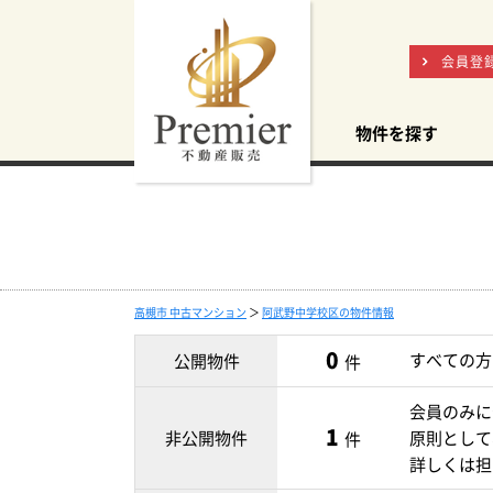
会員登
物件を探す
高槻市 中古マンション
＞
阿武野中学校区の物件情報
0
すべての方
公開物件
件
会員のみに
1
非公開物件
原則として
件
詳しくは担