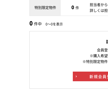
担当者から
0
特別限定物件
件
詳しくは担
0
件中
0～0を表示
会員登
※購入希望
※特別限定物件
新規
会員