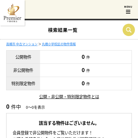
検索結果一覧
高槻市 中古マンション
＞
丸橋小学校区の物件情報
0
公開物件
件
0
非公開物件
件
0
特別限定物件
件
公開・非公開・特別限定物件とは
0
件中
0～0を表示
該当する物件はございません。
会員登録で非公開物件をご覧いただけます！