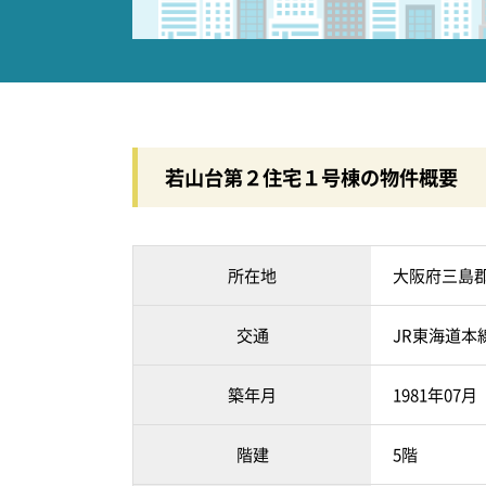
若山台第２住宅１号棟の物件概要
所在地
大阪府三島
交通
JR東海道本
築年月
1981年07
階建
5階