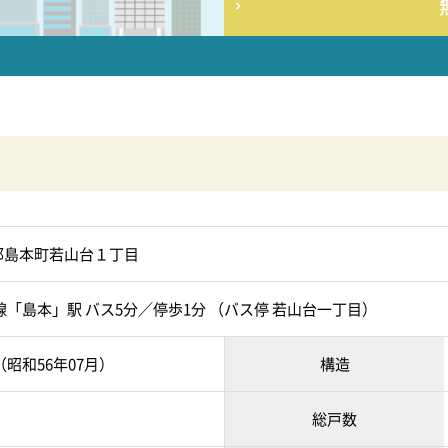
郡島本町若山台１丁目
線「島本」駅 バス5分／停歩1分 （バス停 若山台一丁目）
月（昭和56年07月）
構造
総戸数