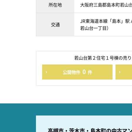
所在地
大阪府三島郡島本町若山
JR東海道本線「島本」駅 
交通
若山台一丁目）
若山台第２住宅１号棟の売り
0
公開物件
件
高槻市・茨木市・島本町の
中古マ