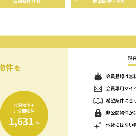
0
0
公開物件
件
非公開物件
件
現
物件
を
会員登録は無
会員専用マイ
希望条件に合
公開物件＋
非公開物件
非公開物件が
1,631
件
他社にはない