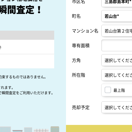
市区名
瞬間査定！
町名
マンション名
専有面積
件
方角
所在階
約束するものではありません。
されます。
最上階
で瞬間査定をご利用いただけます。
売却予定