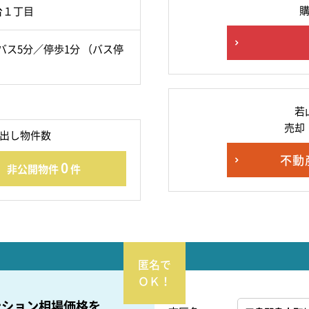
台１丁目
バス5分／停歩1分 （バス停
若
売却
出し物件数
不動
0
非公開物件
件
ンション相場価格を