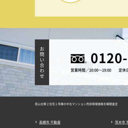
お
0120
問
い
合
わ
営業時間／10:00～19:00
定休
せ
若山台第２住宅１号棟の中古マンション売却相場価格を瞬間査定
高槻市 不動産
茨木市 