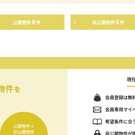
0
0
公開物件
件
非公開物件
件
現
物件
を
会員登録は無
会員専用マイ
希望条件に合
公開物件＋
非公開物件
非公開物件が