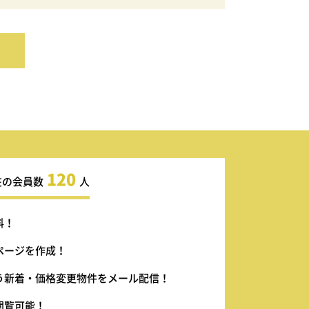
120
在の会員数
人
料！
ページを作成！
う新着・価格変更物件をメール配信！
閲覧可能！