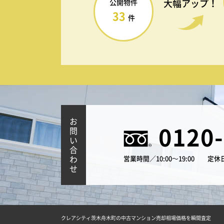
大幅アップ！
公開物件
33
件
お
0120
問
い
合
わ
営業時間／10:00～19:00
定休
せ
クレアシティ茨木舟木町の中古マンション売却相場価格を瞬間査定