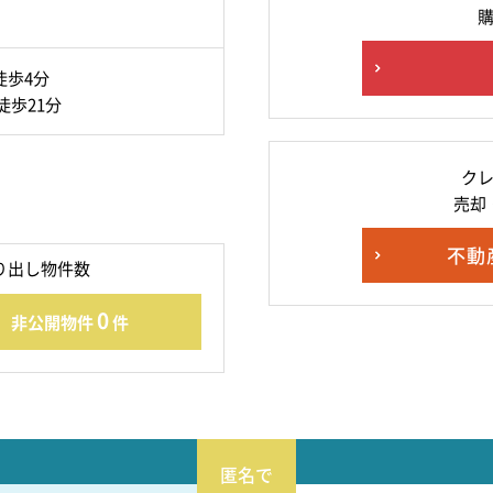
徒歩4分
徒歩21分
ク
売却
不動
り出し物件数
0
非公開物件
件