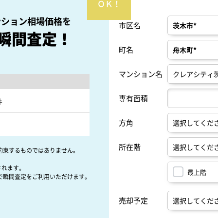
ンション相場価格を
市区名
瞬間査定！
町名
マンション名
専有面積
件
方角
所在階
約束するものではありません。
されます。
最上階
で瞬間査定をご利用いただけます。
売却予定