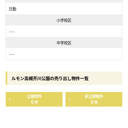
日勤
小学校区
----
中学校区
----
ルモン高槻芥川公園の売り出し物件一覧
公開物件
非公開物件
0
0
件
件