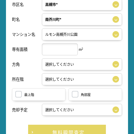
市区名
町名
マンション名
専有面積
2
m
方角
所在階
最上階
角部屋
売却予定
無料瞬間査定