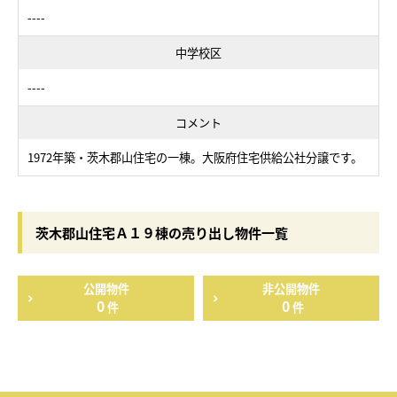
----
中学校区
----
コメント
1972年築・茨木郡山住宅の一棟。大阪府住宅供給公社分譲です。
茨木郡山住宅Ａ１９棟の売り出し物件一覧
公開物件
非公開物件
0
0
件
件