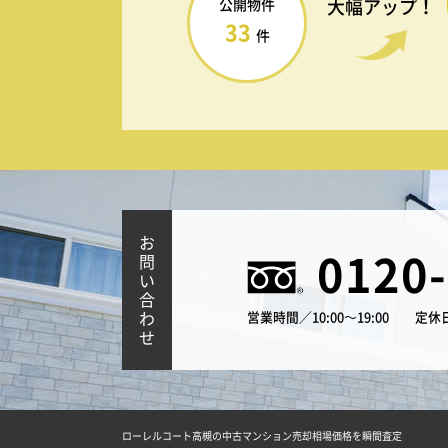
大幅アップ！
公開物件
33
件
お
0120
問
い
合
わ
営業時間／10:00～19:00
定休
せ
ローレルコート高槻の中古マンション売却相場価格を瞬間査定