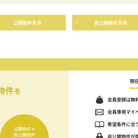
0
0
公開物件
件
非公開物件
件
現
物件
を
会員登録は無
会員専用マイ
希望条件に合
公開物件＋
非公開物件
非公開物件が