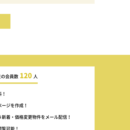
120
在の会員数
人
料！
ページを作成！
う新着・価格変更物件をメール配信！
閲覧可能！