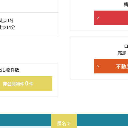
徒歩1分
歩14分
売却
不動
出し物件数
0
非公開物件
件