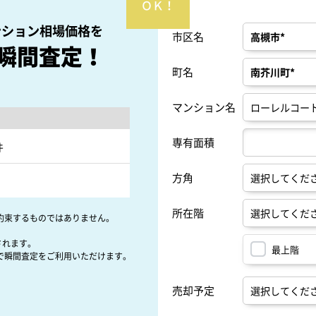
ンション相場価格を
市区名
瞬間査定！
町名
マンション名
専有面積
件
方角
所在階
約束するものではありません。
されます。
最上階
で瞬間査定をご利用いただけます。
売却予定