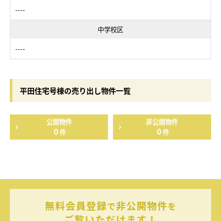
----
中学校区
----
平田住宅号棟の売り出し物件一覧
公開物件
非公開物件
0
0
件
件
無料会員登録
非公開物件
で
を
ご覧いただけます！