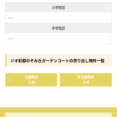
小学校区
----
中学校区
----
ジオ彩都のぞみ丘ガーデンコートの売り出し物件一覧
公開物件
非公開物件
0
0
件
件