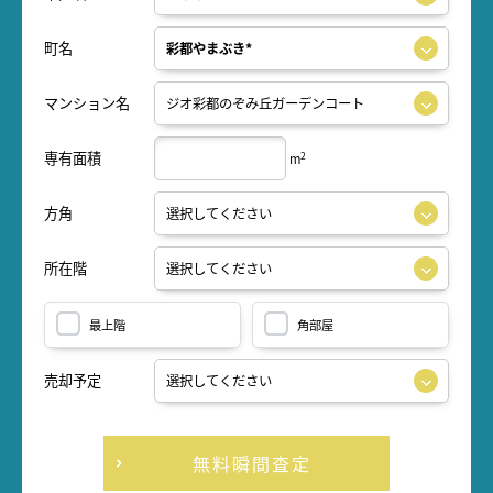
町名
マンション名
専有面積
2
m
方角
所在階
最上階
角部屋
売却予定
無料瞬間査定