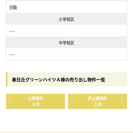
日勤
小学校区
----
中学校区
----
春日丘グリーンハイツＡ棟の売り出し物件一覧
公開物件
非公開物件
0
1
件
件