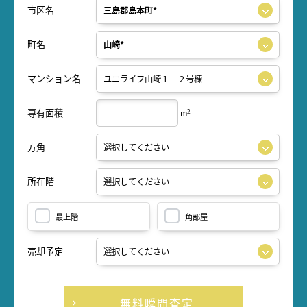
市区名
町名
マンション名
専有面積
2
m
方角
所在階
最上階
角部屋
売却予定
無料瞬間査定