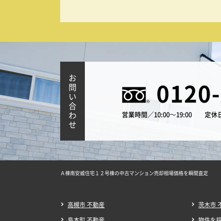
お
0120
問
い
合
わ
営業時間／10:00～19:00
定休
せ
Ａ棟南安威住宅１２号棟の中古マンション売却相場価格を瞬間査定
高槻市 不動産
茨木市 
島本町 不動産
物件を