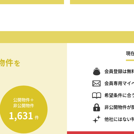
現
物件
を
会員登録は無
会員専用マイ
希望条件に合
公開物件＋
非公開物件
非公開物件が
1,631
件
他社にはない