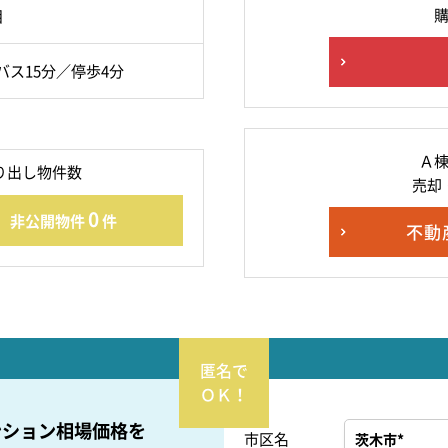
目
バス15分／停歩4分
Ａ
り出し物件数
売却
0
非公開物件
件
不動
ンション相場価格を
市区名