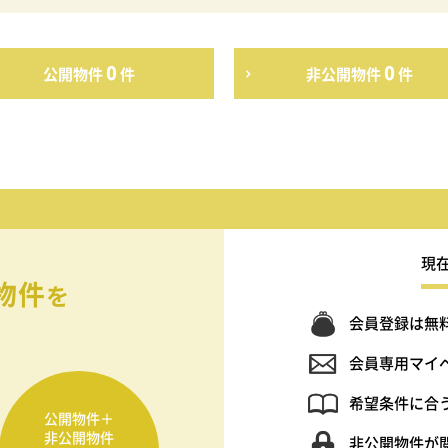
0
0
公開物件
件
非公開物件
件
現
物件
を
会員登録は無
会員専用マイ
希望条件に合
公開物件＋
非公開物件
非公開物件が