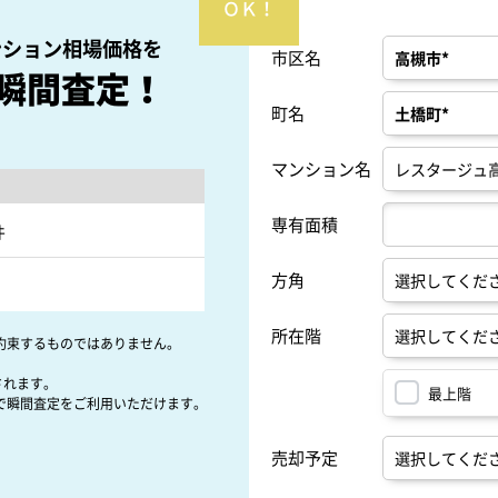
ンション相場価格を
市区名
瞬間査定！
町名
マンション名
専有面積
件
方角
所在階
約束するものではありません。
されます。
最上階
で瞬間査定をご利用いただけます。
売却予定