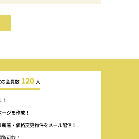
120
在の会員数
人
料！
ページを作成！
う新着・価格変更物件をメール配信！
閲覧可能！