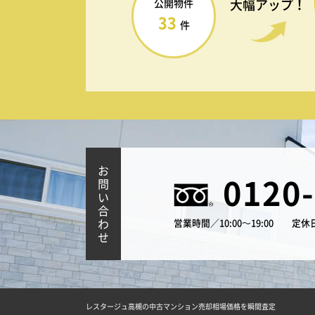
大幅アップ！
公開物件
33
件
お
0120
問
い
合
わ
営業時間／10:00～19:00
定休
せ
レスタージュ高槻の中古マンション売却相場価格を瞬間査定