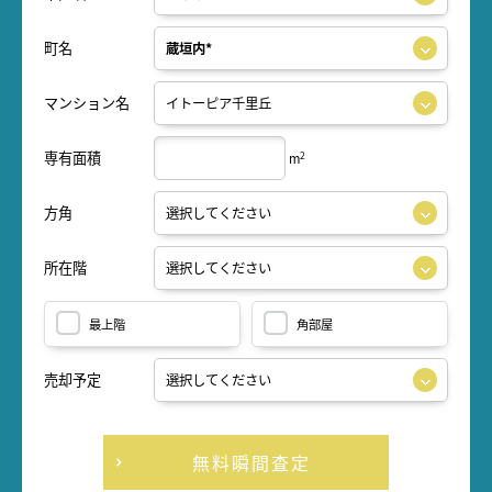
町名
マンション名
専有面積
2
m
方角
所在階
最上階
角部屋
売却予定
無料瞬間査定