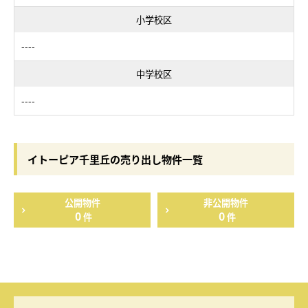
小学校区
----
中学校区
----
イトーピア千里丘の売り出し物件一覧
公開物件
非公開物件
0
0
件
件