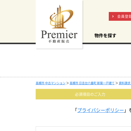
会員登
物件を探す
高槻市 中古マンション
＞
高槻市 日吉台六番町 新築一戸建て
＞
資料請求
必須項目の
ご入力
「
プライバシーポリシー
」