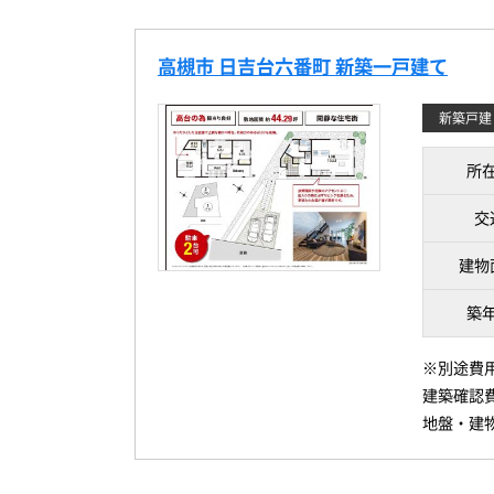
高槻市 日吉台六番町 新築一戸建て
新築戸建
所
交
建物
築
※別途費用
建築確認費用
地盤・建物保