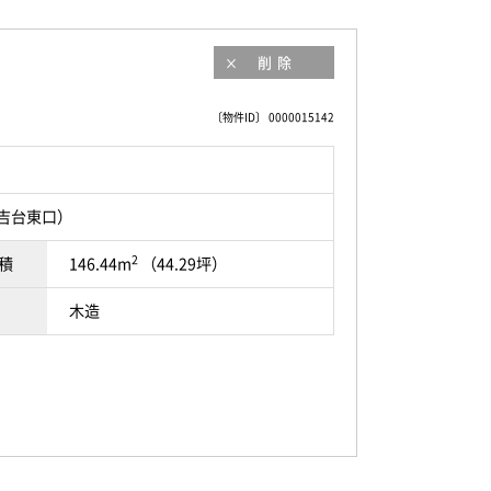
削除
〔物件ID〕 0000015142
日吉台東口）
2
積
146.44m
（44.29坪）
木造