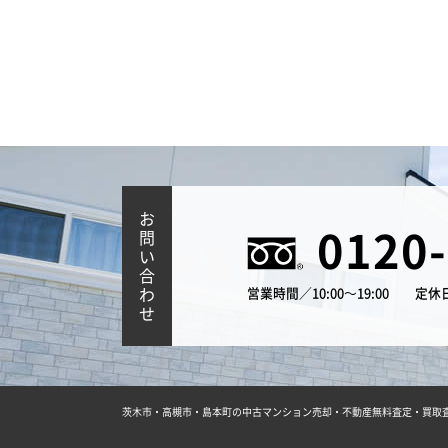
お
0120
問
い
合
わ
営業時間／10:00～19:00
定休
せ
茨木市・高槻市・島本町の中古マンション売却・不動産無料査定・買取