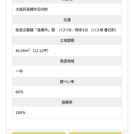
大阪府高槻市日向町
交通
阪急京都線「高槻市」駅 バス7分／停歩3分 （バス停 春日町）
土地面積
2
40.09m
（12.12坪）
用途地域
一中
建ぺい率
60％
容積率
188％