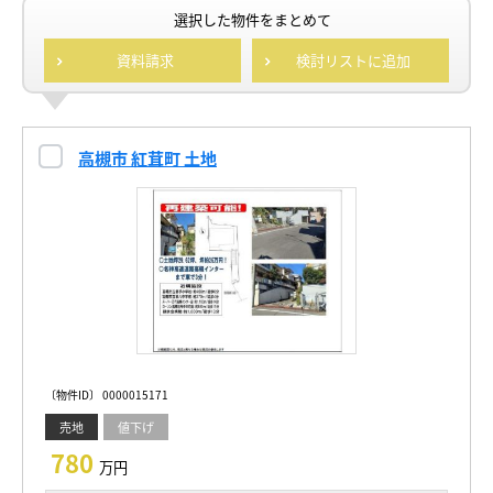
選択した物件をまとめて
資料請求
検討リストに追加
高槻市 紅茸町 土地
〔物件ID〕 0000015171
売地
値下げ
780
万円