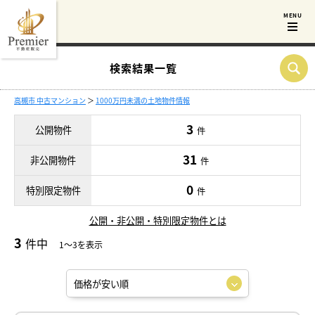
検索結果一覧
高槻市 中古マンション
＞
1000万円未満の土地物件情報
3
公開物件
件
31
非公開物件
件
0
特別限定物件
件
公開・非公開・特別限定物件とは
3
件中
1～3を表示