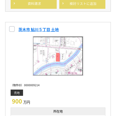
資料請求
検討リスト
に追加
茨木市 鮎川５丁目 土地
〔物件ID〕 0000009214
売地
900
万円
所在地