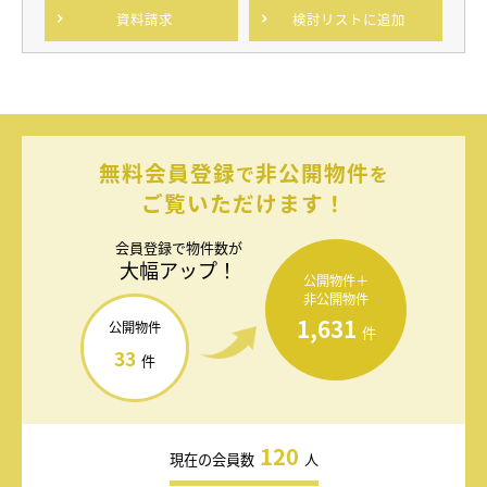
資料請求
検討リスト
に追加
無料会員登録
非公開物件
で
を
ご覧いただけます！
会員登録で
物件数が
大幅アップ！
公開物件＋
非公開物件
1,631
公開物件
件
33
件
120
現在の会員数
人