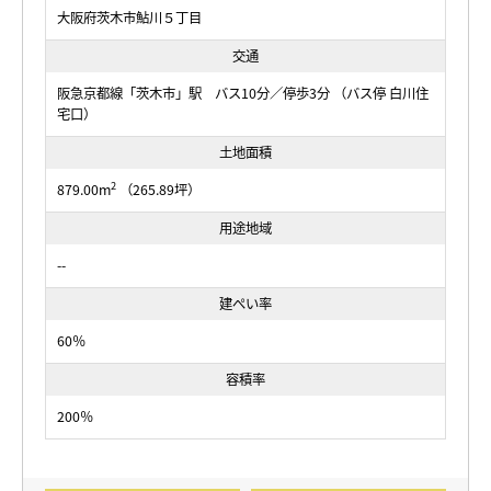
大阪府茨木市鮎川５丁目
交通
阪急京都線「茨木市」駅 バス10分／停歩3分 （バス停 白川住
宅口）
土地面積
2
879.00m
（265.89坪）
用途地域
--
建ぺい率
60％
容積率
200％