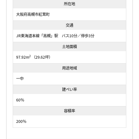
所在地
大阪府高槻市紅茸町
交通
JR東海道本線「高槻」駅 バス10分／停歩3分
土地面積
2
97.92m
（29.62坪）
用途地域
一中
建ぺい率
60％
容積率
200％