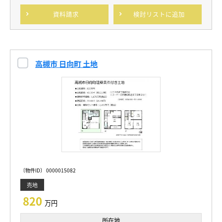
資料請求
検討リスト
に追加
高槻市 日向町 土地
〔物件ID〕 0000015082
売地
820
万円
所在地