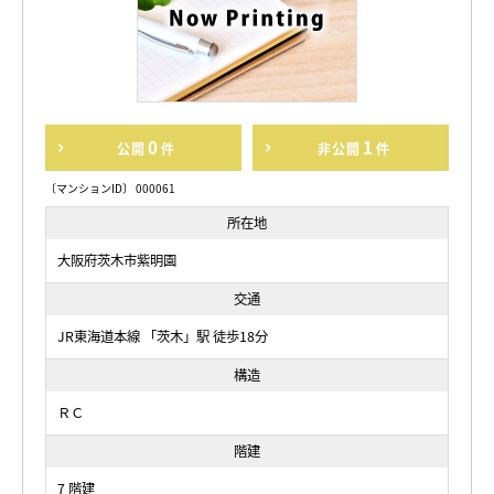
0
1
公開
件
非公開
件
〔マンションID〕 000061
所在地
大阪府茨木市紫明園
交通
JR東海道本線 「茨木」駅 徒歩18分
構造
ＲＣ
階建
7 階建