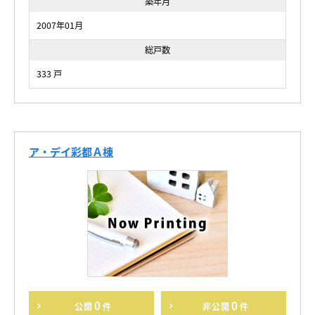
築年月
2007年01月
総戸数
333 戸
ア・デイ彩都Ａ棟
0
0
公開
件
非公開
件