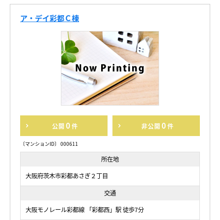
ア・デイ彩都Ｃ棟
0
0
公開
件
非公開
件
〔マンションID〕 000611
所在地
大阪府茨木市彩都あさぎ２丁目
交通
大阪モノレール彩都線 「彩都西」駅 徒歩7分