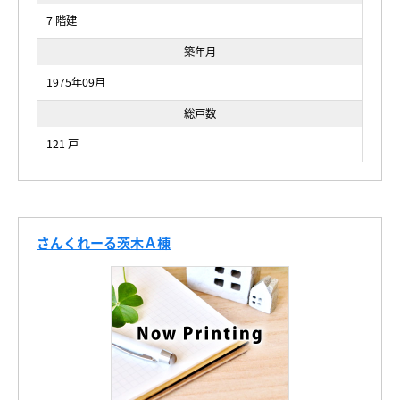
7 階建
築年月
1975年09月
総戸数
121 戸
さんくれーる茨木Ａ棟