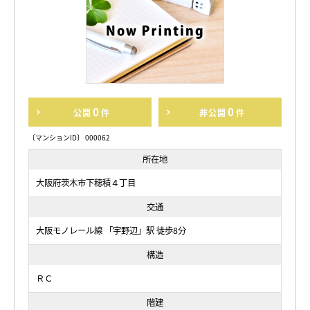
0
0
公開
件
非公開
件
〔マンションID〕 000062
所在地
大阪府茨木市下穂積４丁目
交通
大阪モノレール線 「宇野辺」駅 徒歩8分
構造
ＲＣ
階建