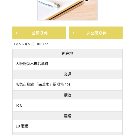
0
0
公開
件
非公開
件
〔マンションID〕 000272
所在地
大阪府茨木市若草町
交通
阪急京都線 「南茨木」駅 徒歩4分
構造
ＲＣ
階建
10 階建