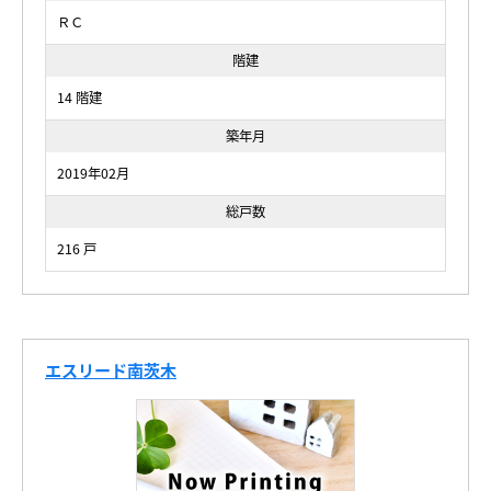
ＲＣ
階建
14 階建
築年月
2019年02月
総戸数
216 戸
エスリード南茨木