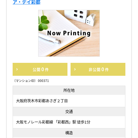
ア・デイ彩都
0
0
公開
件
非公開
件
〔マンションID〕 000371
所在地
大阪府茨木市彩都あさぎ２丁目
交通
大阪モノレール彩都線 「彩都西」駅 徒歩1分
構造