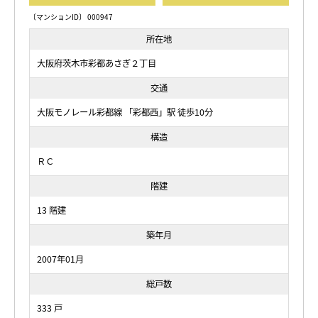
〔マンションID〕 000947
所在地
大阪府茨木市彩都あさぎ２丁目
交通
大阪モノレール彩都線 「彩都西」駅 徒歩10分
構造
ＲＣ
階建
13 階建
築年月
2007年01月
総戸数
333 戸