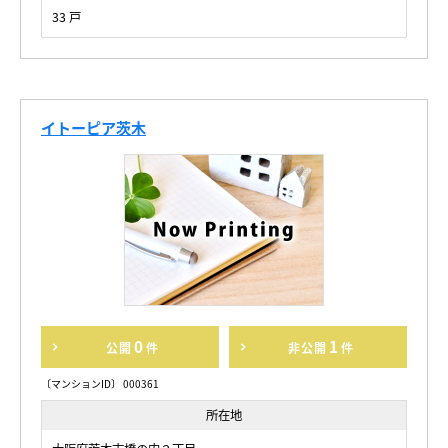
33 戸
イトーピア茨木
0
1
公開
件
非公開
件
〔マンションID〕 000361
所在地