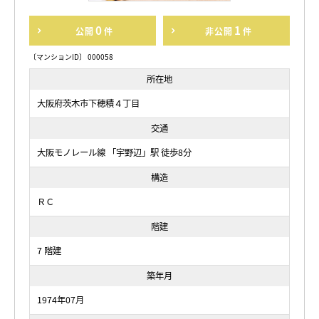
0
1
公開
件
非公開
件
〔マンションID〕 000058
所在地
大阪府茨木市下穂積４丁目
交通
大阪モノレール線 「宇野辺」駅 徒歩8分
構造
ＲＣ
階建
7 階建
築年月
1974年07月