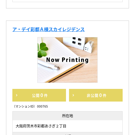
ア・デイ彩都Ａ棟スカイレジデンス
0
0
公開
件
非公開
件
〔マンションID〕 000765
所在地
大阪府茨木市彩都あさぎ２丁目