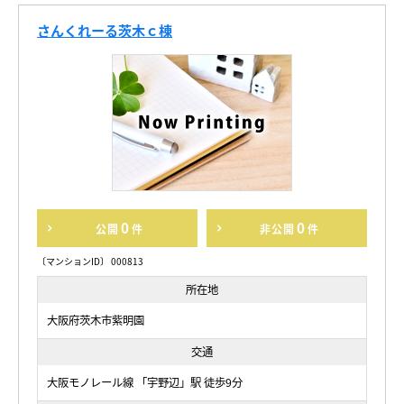
さんくれーる茨木ｃ棟
0
0
公開
件
非公開
件
〔マンションID〕 000813
所在地
大阪府茨木市紫明園
交通
大阪モノレール線 「宇野辺」駅 徒歩9分