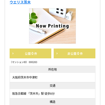
ウエリス茨木
0
0
公開
件
非公開
件
〔マンションID〕 000283
所在地
大阪府茨木市中津町
交通
阪急京都線 「茨木市」駅 徒歩8分
構造