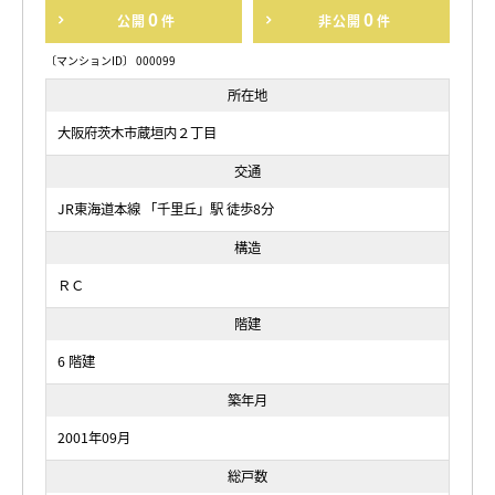
0
0
公開
件
非公開
件
〔マンションID〕 000099
所在地
大阪府茨木市蔵垣内２丁目
交通
JR東海道本線 「千里丘」駅 徒歩8分
構造
ＲＣ
階建
6 階建
築年月
2001年09月
総戸数