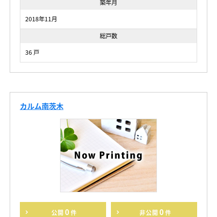
築年月
2018年11月
総戸数
36 戸
カルム南茨木
0
0
公開
件
非公開
件