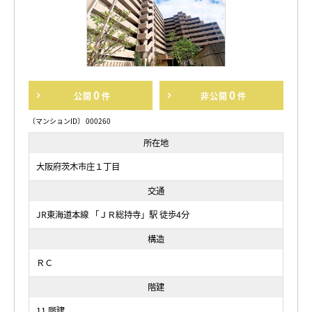
0
0
公開
件
非公開
件
〔マンションID〕 000260
所在地
大阪府茨木市庄１丁目
交通
JR東海道本線 「ＪＲ総持寺」駅 徒歩4分
構造
ＲＣ
階建
11 階建