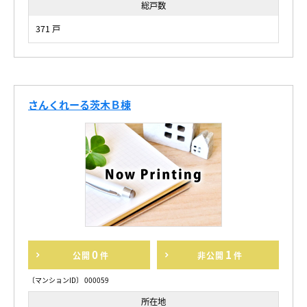
総戸数
371 戸
さんくれーる茨木Ｂ棟
0
1
公開
件
非公開
件
〔マンションID〕 000059
所在地