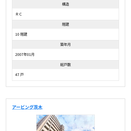
構造
ＲＣ
階建
10 階建
築年月
2007年01月
総戸数
47 戸
アービング茨木