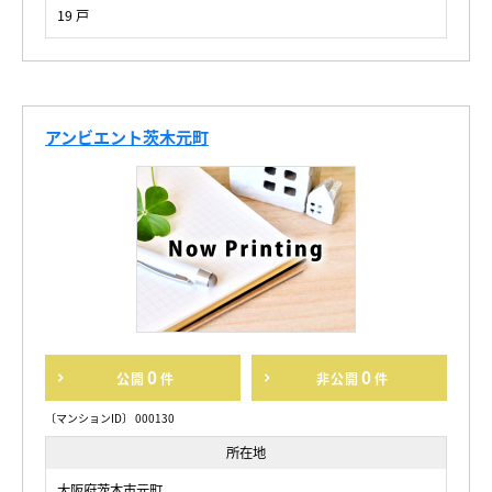
19 戸
アンビエント茨木元町
0
0
公開
件
非公開
件
〔マンションID〕 000130
所在地
大阪府茨木市元町