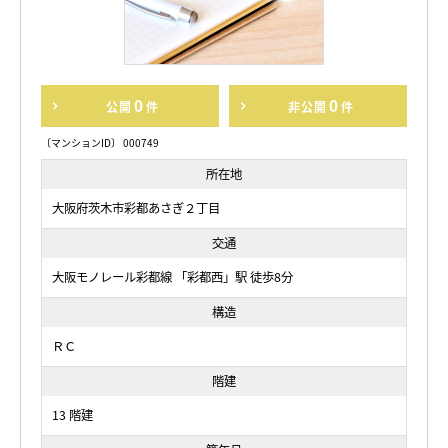
0
0
公開
件
非公開
件
〔マンションID〕 000749
所在地
大阪府茨木市彩都あさぎ２丁目
交通
大阪モノレール彩都線 「彩都西」駅 徒歩8分
構造
ＲＣ
階建
13 階建