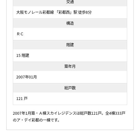
交通
大阪モノレール彩都線 「彩都西」駅 徒歩8分
構造
ＲＣ
階建
15 階建
築年月
2007年01月
総戸数
121 戸
2007年1月築・Ａ棟スカイレジデンスは総戸数121戸。全4棟333戸
のア・デイ彩都の一棟です。