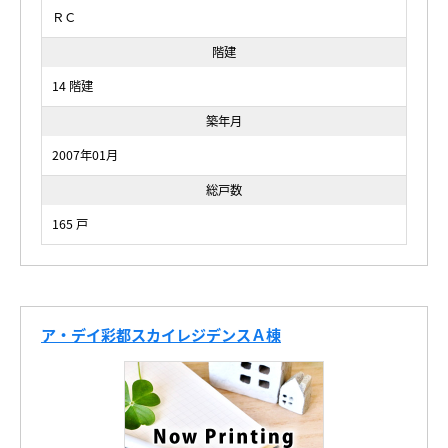
ＲＣ
階建
14 階建
築年月
2007年01月
総戸数
165 戸
ア・デイ彩都スカイレジデンスＡ棟