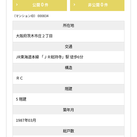
0
0
公開
件
非公開
件
〔マンションID〕 000834
所在地
大阪府茨木市庄２丁目
交通
JR東海道本線 「ＪＲ総持寺」駅 徒歩6分
構造
ＲＣ
階建
5 階建
築年月
1987年03月
総戸数